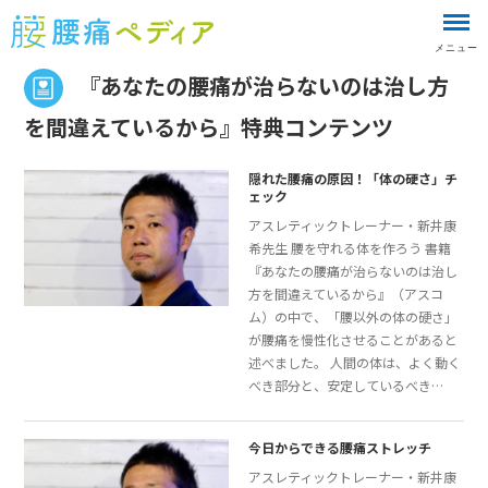
メニュー
『あなたの腰痛が治らないのは治し方
を間違えているから』特典コンテンツ
隠れた腰痛の原因！「体の硬さ」チ
ェック
アスレティックトレーナー・新井康
希先生 腰を守れる体を作ろう 書籍
『あなたの腰痛が治らないのは治し
方を間違えているから』（アスコ
ム）の中で、「腰以外の体の硬さ」
が腰痛を慢性化させることがあると
述べました。 人間の体は、よく動く
べき部分と、安定しているべき…
今日からできる腰痛ストレッチ
アスレティックトレーナー・新井康