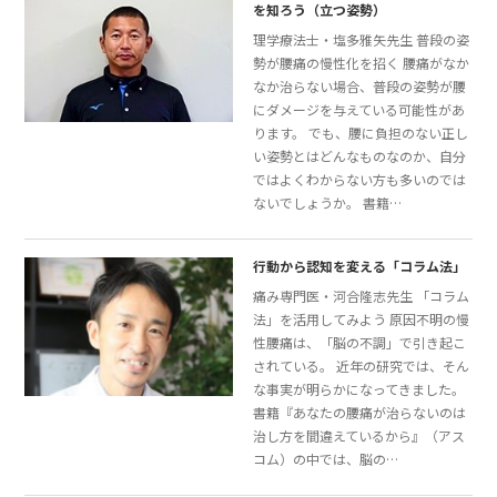
を知ろう（立つ姿勢）
理学療法士・塩多雅矢先生 普段の姿
勢が腰痛の慢性化を招く 腰痛がなか
なか治らない場合、普段の姿勢が腰
にダメージを与えている可能性があ
ります。 でも、腰に負担のない正し
い姿勢とはどんなものなのか、自分
ではよくわからない方も多いのでは
ないでしょうか。 書籍…
行動から認知を変える「コラム法」
痛み専門医・河合隆志先生 「コラム
法」を活用してみよう 原因不明の慢
性腰痛は、「脳の不調」で引き起こ
されている。 近年の研究では、そん
な事実が明らかになってきました。
書籍『あなたの腰痛が治らないのは
治し方を間違えているから』（アス
コム）の中では、脳の…