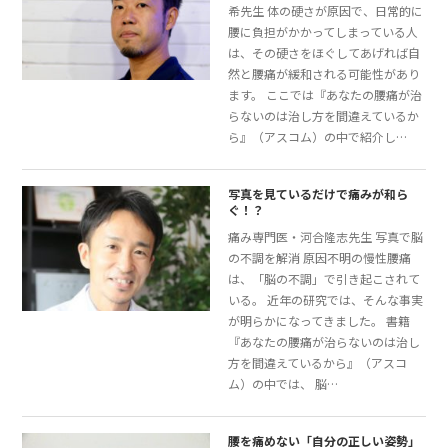
希先生 体の硬さが原因で、日常的に
腰に負担がかかってしまっている人
は、その硬さをほぐしてあげれば自
然と腰痛が緩和される可能性があり
ます。 ここでは『あなたの腰痛が治
らないのは治し方を間違えているか
ら』（アスコム）の中で紹介し…
写真を見ているだけで痛みが和ら
ぐ！？
痛み専門医・河合隆志先生 写真で脳
の不調を解消 原因不明の慢性腰痛
は、「脳の不調」で引き起こされて
いる。 近年の研究では、そんな事実
が明らかになってきました。 書籍
『あなたの腰痛が治らないのは治し
方を間違えているから』（アスコ
ム）の中では、 脳…
腰を痛めない「自分の正しい姿勢」