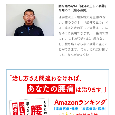
腰を痛めない「自分の正しい姿勢」
を知ろう（座る姿勢）
理学療法士・塩多雅矢先生 疲れな
い、腰のラク！ 「坐骨で立つ」 イ
スに座るときの正しい姿勢は、こん
なふうに表現できます。 「坐骨で立
つ」。 これができれば、疲れない
し、腰も痛くならない姿勢で座るこ
とができます。 でも、これだけ聞い
ても、なんだかよくわ…